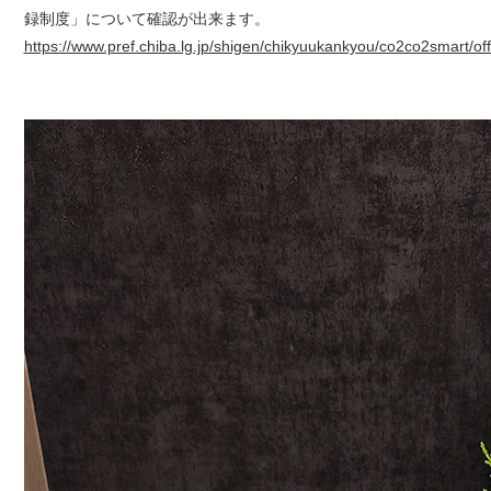
録制度」について確認が出来ます。
https://www.pref.chiba.lg.jp/shigen/chikyuukankyou/co2co2smart/off