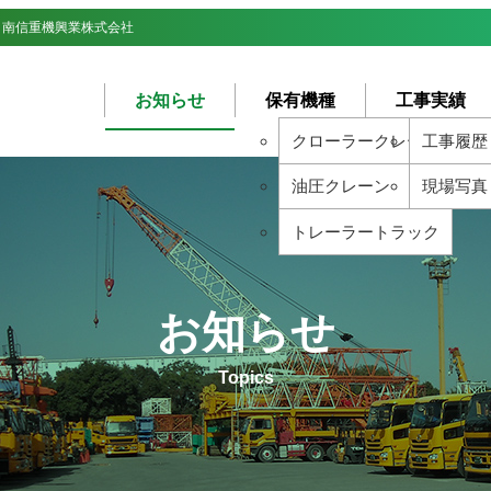
 南信重機興業株式会社
お知らせ
保有機種
工事実績
クローラークレーン
工事履歴
油圧クレーン
現場写真
トレーラートラック
お知らせ