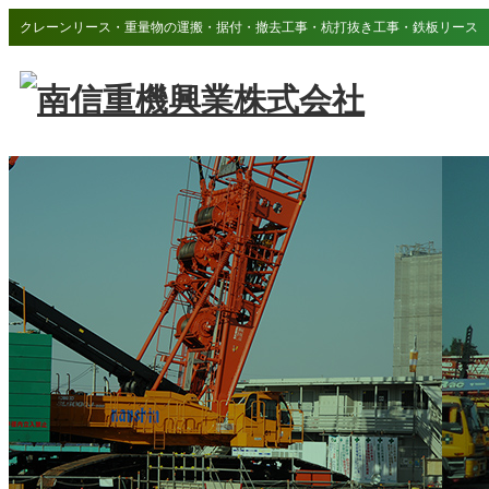
クレーンリース・重量物の運搬・据付・撤去工事・杭打抜き工事・鉄板リース