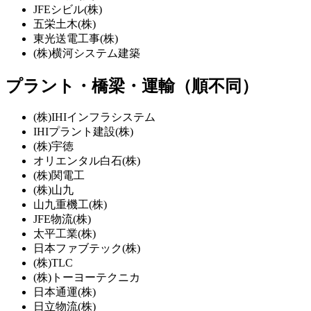
JFEシビル(株)
五栄土木(株)
東光送電工事(株)
(株)横河システム建築
プラント・橋梁・運輸（順不同）
(株)IHIインフラシステム
IHIプラント建設(株)
(株)宇徳
オリエンタル白石(株)
(株)関電工
(株)山九
山九重機工(株)
JFE物流(株)
太平工業(株)
日本ファブテック(株)
(株)TLC
(株)トーヨーテクニカ
日本通運(株)
日立物流(株)