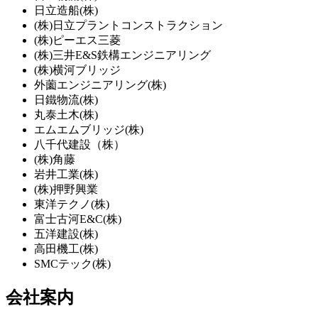
日立造船(株)
(株)日立プラントコンストラクション
(株)ピーエス三菱
(株)三井E&S鉄構エンジニアリング
(株)横河ブリッジ
外薗エンジニアリング(株)
日鐵物流(株)
丸泰土木(株)
エムエムブリッジ(株)
八千代建設（株）
(株)角藤
岩井工業(株)
(株)押野興業
東洋テクノ(株)
富士古河E&C(株)
五洋建設(株)
高田機工(株)
SMCテック(株)
会社案内